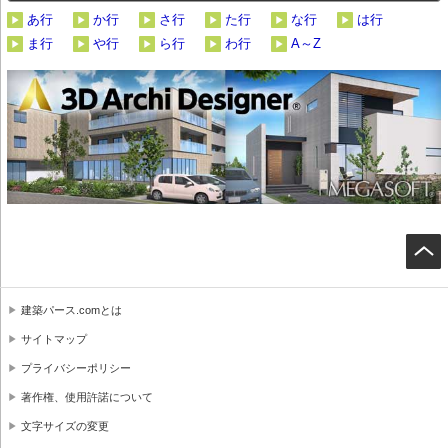
あ行
か行
さ行
た行
な行
は行
ま行
や行
ら行
わ行
A～Z
建築パース.comとは
サイトマップ
プライバシーポリシー
著作権、使用許諾について
文字サイズの変更