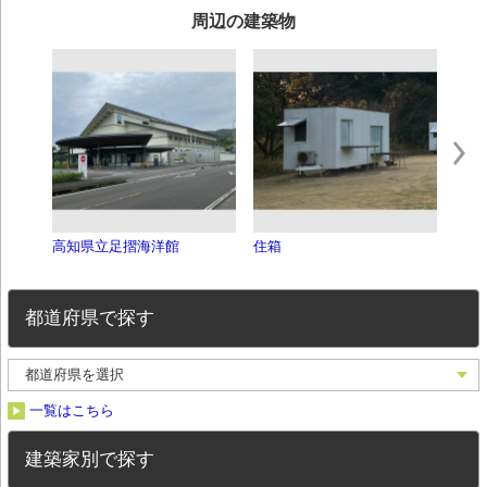
周辺の建築物
高知県立足摺海洋館
住箱
足摺
都道府県で探す
一覧はこちら
建築家別で探す