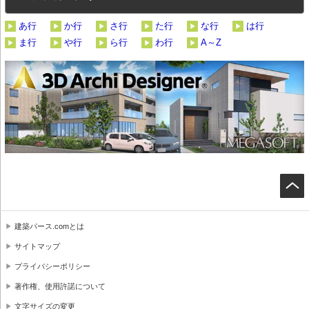
あ行
か行
さ行
た行
な行
は行
ま行
や行
ら行
わ行
A～Z
建築パース.comとは
サイトマップ
プライバシーポリシー
著作権、使用許諾について
文字サイズの変更