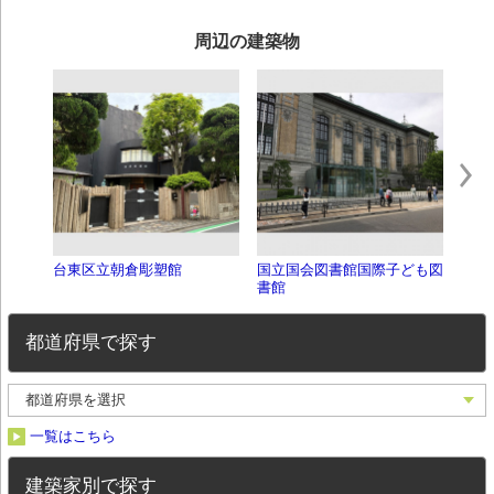
周辺の建築物
台東区立朝倉彫塑館
国立国会図書館国際子ども図
クラ
書館
都道府県で探す
一覧はこちら
建築家別で探す