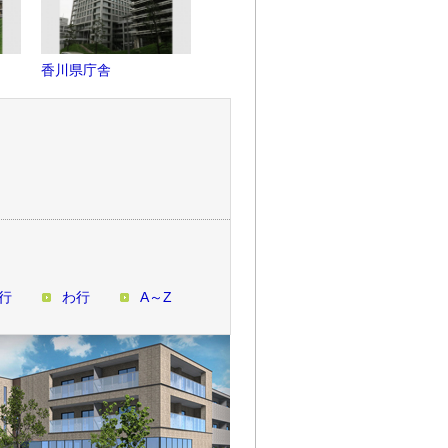
香川県庁舎
高松シンボルタワー
香川県立
行
わ行
A～Z