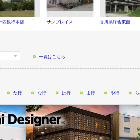
十四銀行本店
サンプレイス
香川県庁舎東館
一覧はこちら
た行
な行
は行
ま行
や行
ら