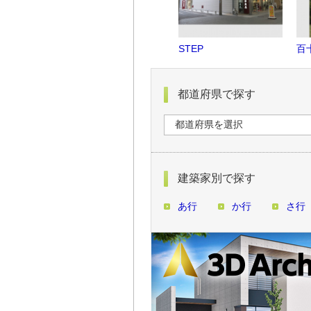
STEP
百
都道府県で探す
建築家別で探す
あ行
か行
さ行