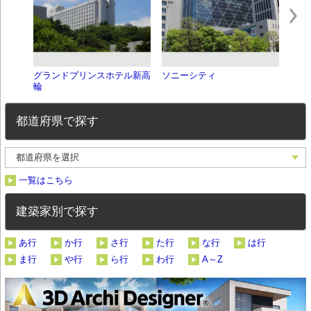
グランドプリンスホテル新高
ソニーシティ
東京
輪
出張
都道府県で探す
一覧はこちら
建築家別で探す
あ行
か行
さ行
た行
な行
は行
ま行
や行
ら行
わ行
A～Z