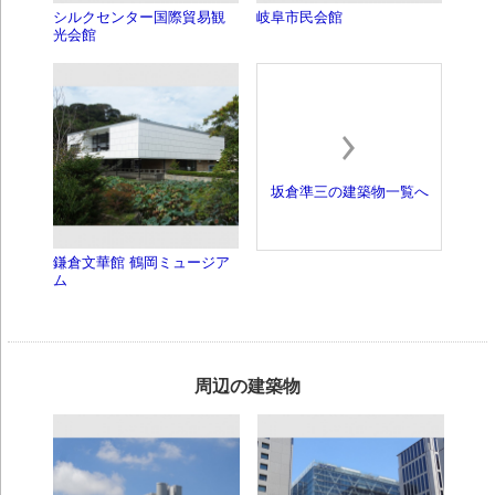
シルクセンター国際貿易観
岐阜市民会館
光会館
坂倉準三の建築物一覧へ
鎌倉文華館 鶴岡ミュージア
ム
周辺の建築物