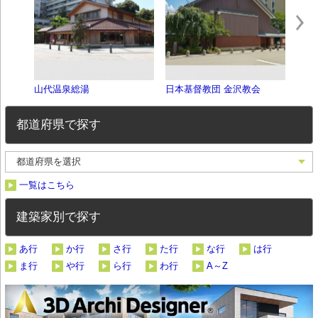
山代温泉総湯
日本基督教団 金沢教会
金沢
都道府県で探す
一覧はこちら
建築家別で探す
あ行
か行
さ行
た行
な行
は行
ま行
や行
ら行
わ行
A～Z