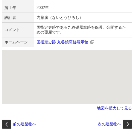
施工年
2002年
設計者
内藤廣（ないとうひろし）
国指定史跡である九谷磁器窯跡を保護、公開するた
コメント
めの覆屋です。
ホームページ
国指定史跡 九谷焼窯跡展示館
地図を拡大して見る
前の建築物へ
次の建築物へ