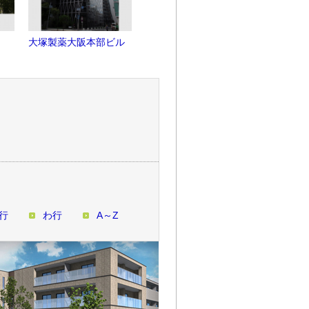
大塚製薬大阪本部ビル
TSビル
実験集合住
行
わ行
A～Z