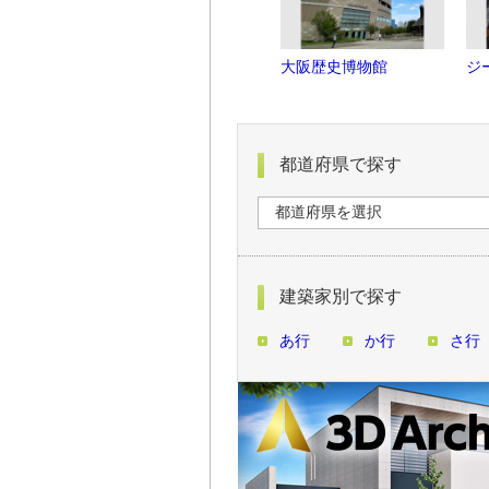
大阪歴史博物館
ジ
都道府県で探す
建築家別で探す
あ行
か行
さ行