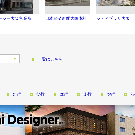
ーシー大阪営業所
日本経済新聞大阪本社
シティプラザ大阪
一覧はこちら
た行
な行
は行
ま行
や行
ら