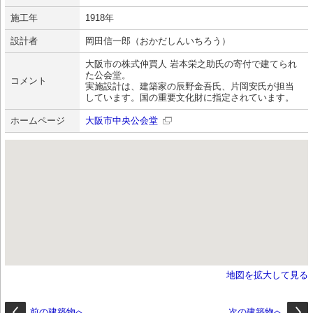
施工年
1918年
設計者
岡田信一郎（おかだしんいちろう）
大阪市の株式仲買人 岩本栄之助氏の寄付で建てられ
た公会堂。
コメント
実施設計は、建築家の辰野金吾氏、片岡安氏が担当
しています。国の重要文化財に指定されています。
ホームページ
大阪市中央公会堂
地図を拡大して見る
前の建築物へ
次の建築物へ