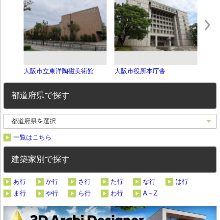
大阪市立東洋陶磁美術館
大阪市役所本庁舎
光世
都道府県で探す
一覧はこちら
建築家別で探す
あ行
か行
さ行
た行
な行
は行
ま行
や行
ら行
わ行
A～Z