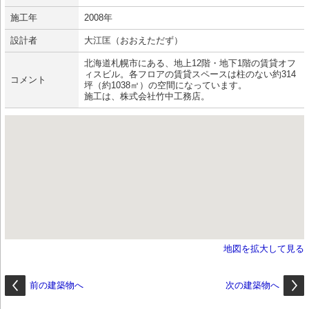
施工年
2008年
設計者
大江匡（おおえただず）
北海道札幌市にある、地上12階・地下1階の賃貸オフ
ィスビル。各フロアの賃貸スペースは柱のない約314
コメント
坪（約1038㎡）の空間になっています。
施工は、株式会社竹中工務店。
地図を拡大して見る
前の建築物へ
次の建築物へ