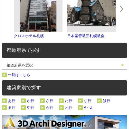
クロスホテル札幌
日本基督教団札幌教会
札幌
都道府県で探す
一覧はこちら
建築家別で探す
あ行
か行
さ行
た行
な行
は行
ま行
や行
ら行
わ行
A～Z