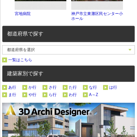
宮地病院
神戸市立東灘区民センター小
私立
ホール
館
都道府県で探す
一覧はこちら
建築家別で探す
あ行
か行
さ行
た行
な行
は行
ま行
や行
ら行
わ行
A～Z