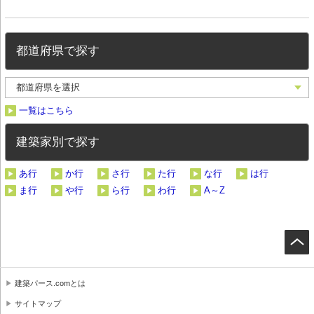
都道府県で探す
一覧はこちら
建築家別で探す
あ行
か行
さ行
た行
な行
は行
ま行
や行
ら行
わ行
A～Z
建築パース.comとは
サイトマップ