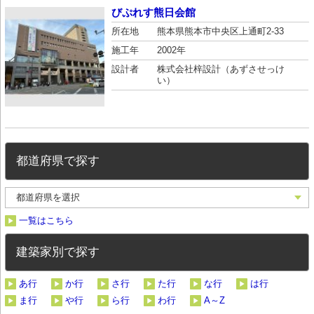
びぷれす熊日会館
所在地
熊本県熊本市中央区上通町2-33
施工年
2002年
設計者
株式会社梓設計（あずさせっけ
い）
都道府県で探す
一覧はこちら
建築家別で探す
あ行
か行
さ行
た行
な行
は行
ま行
や行
ら行
わ行
A～Z