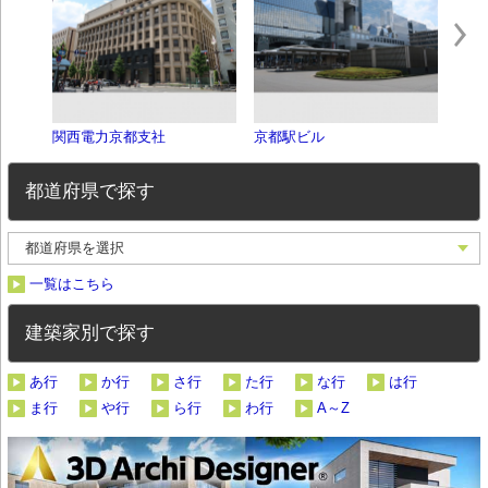
関西電力京都支社
京都駅ビル
メル
都道府県で探す
一覧はこちら
建築家別で探す
あ行
か行
さ行
た行
な行
は行
ま行
や行
ら行
わ行
A～Z