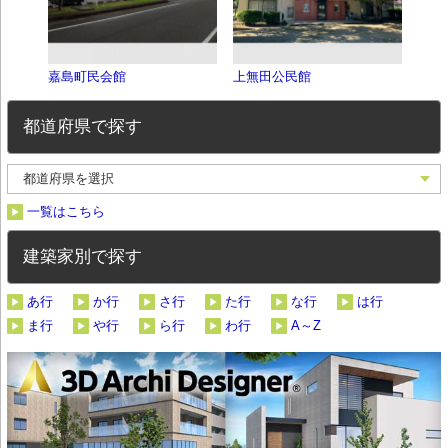
嘉島町民会館
上無田公民館
こど
都道府県で探す
一覧はこちら
建築家別で探す
あ行
か行
さ行
た行
な行
は行
ま行
や行
ら行
わ行
A～Z