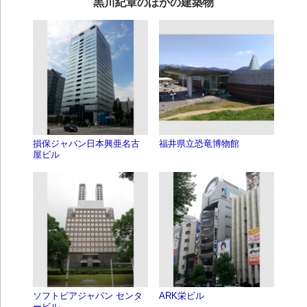
黒川紀章のほかの建築物
損保ジャパン日本興亜名古
福井県立恐竜博物館
屋ビル
ソフトピアジャパン センタ
ARK栄ビル
ービル