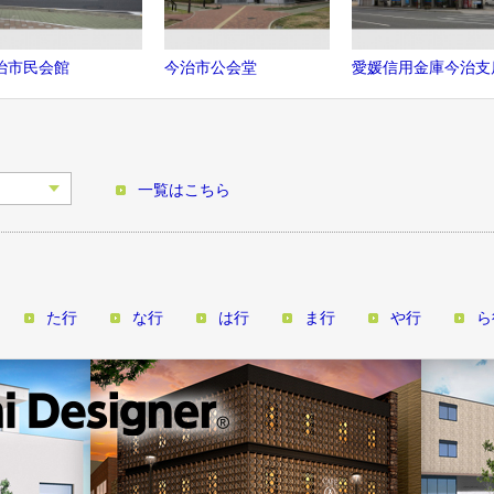
治市民会館
今治市公会堂
愛媛信用金庫今治支
一覧はこちら
た行
な行
は行
ま行
や行
ら