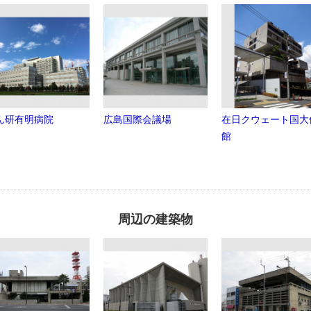
ん研有明病院
広島国際会議場
在日クウェート国大
館
周辺の建築物