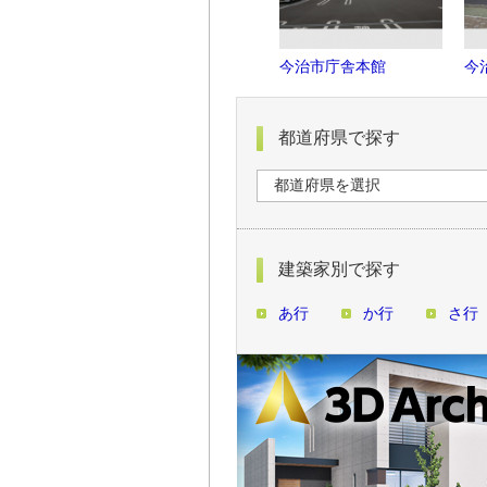
今治市庁舎本館
今
都道府県で探す
建築家別で探す
あ行
か行
さ行