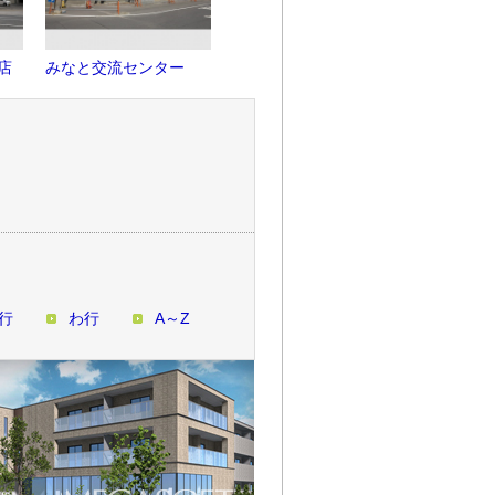
店
みなと交流センター
西条中央病院
西条栄光
行
わ行
A～Z