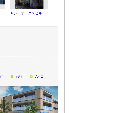
サン・オークスビル
デュークスT梅田
グランディ
行
わ行
A～Z