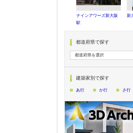
ナインアワーズ新大阪
新
駅
都道府県で探す
建築家別で探す
あ行
か行
さ行