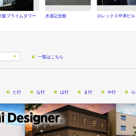
大阪プライムタワー
水道記念館
ロレックス中津ビル
一覧はこちら
た行
な行
は行
ま行
や行
ら