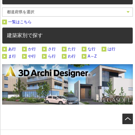
一覧はこちら
建築家別で探す
あ行
か行
さ行
た行
な行
は行
ま行
や行
ら行
わ行
A～Z