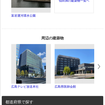
仙田満の建築物一覧へ
富岩運河環水公園
周辺の建築物
広島テレビ放送本社
広島県医師会館
ホテ
都道府県で探す