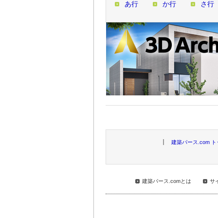
あ行
か行
さ行
建築パース.com 
建築パース.comとは
サ