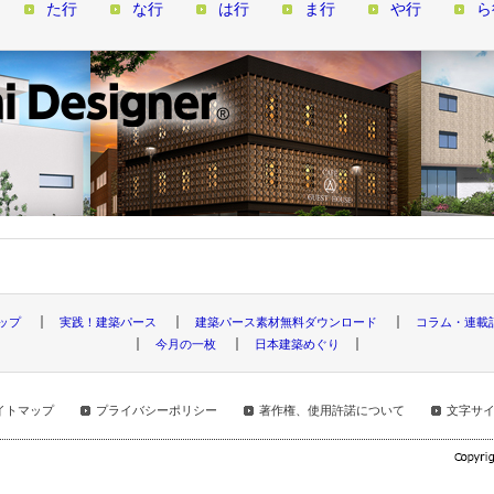
た行
な行
は行
ま行
や行
ら
トップ
実践！建築パース
建築パース素材無料ダウンロード
コラム・連載
今月の一枚
日本建築めぐり
イトマップ
プライバシーポリシー
著作権、使用許諾について
文字サ