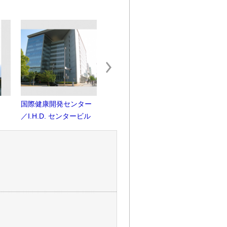
国際健康開発センター
兵庫県立美術館
竹中大工
／I.H.D. センタービル