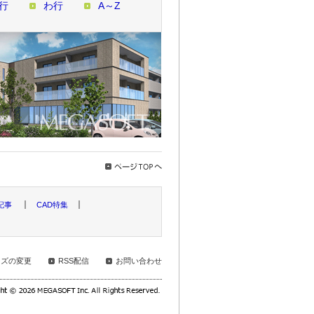
行
わ行
A～Z
記事
CAD特集
イズの変更
RSS配信
お問い合わせ