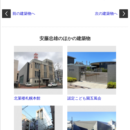
前の建築物へ
次の建築物へ
安藤忠雄のほかの建築物
北菓楼札幌本館
認定こども園五風会