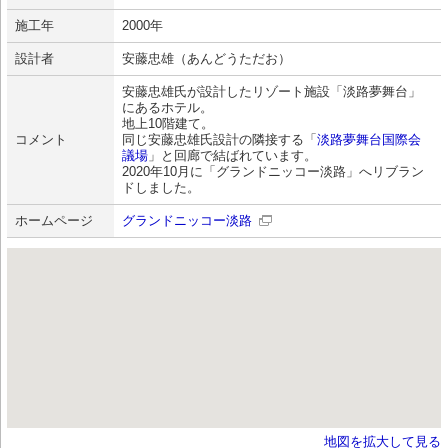
施工年
2000年
設計者
安藤忠雄（あんどうただお）
安藤忠雄氏が設計したリゾート施設「淡路夢舞台」
にあるホテル。
地上10階建て。
コメント
同じ安藤忠雄氏設計の隣接する「
淡路夢舞台国際会
議場
」と回廊で結ばれています。
2020年10月に「グランドニッコー淡路」へリブラン
ドしました。
ホームページ
グランドニッコー淡路
地図を拡大して見る