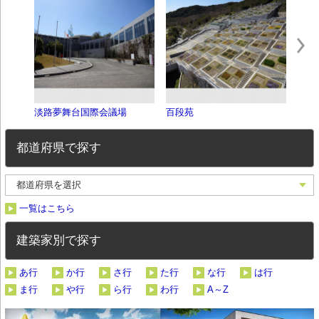
淡路夢舞台国際会議場
百段苑
本福
都道府県で探す
一覧はこちら
建築家別で探す
あ行
か行
さ行
た行
な行
は行
ま行
や行
ら行
わ行
A～Z