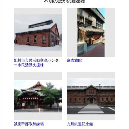
不明のほかの建築物
旭川市市民活動交流センタ
麻吉旅館
ー市民活動支援棟
祇園甲部歌舞練場
九州鉄道記念館