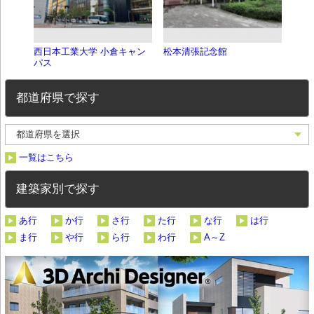
西日本工業大学 小倉キャン
松本清張記念館
ARK 
パス
都道府県で探す
一覧はこちら
建築家別で探す
あ行
か行
さ行
た行
な行
は行
ま行
や行
ら行
わ行
A～Z