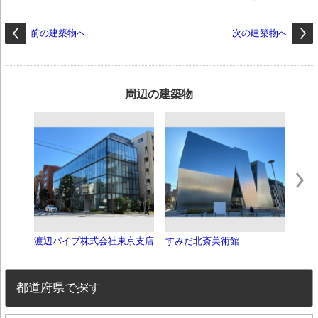
前の建築物へ
次の建築物へ
周辺の建築物
渡辺パイプ株式会社東京支店
すみだ北斎美術館
江戸
都道府県で探す