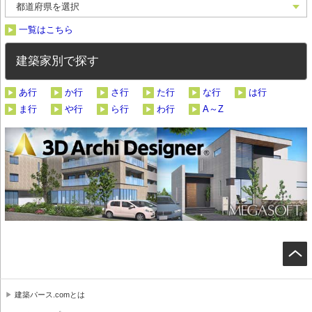
一覧はこちら
建築家別で探す
あ行
か行
さ行
た行
な行
は行
ま行
や行
ら行
わ行
A～Z
建築パース.comとは