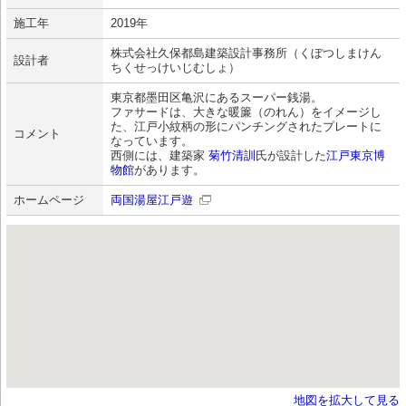
施工年
2019年
株式会社久保都島建築設計事務所（くぼつしまけん
設計者
ちくせっけいじむしょ）
東京都墨田区亀沢にあるスーパー銭湯。
ファサードは、大きな暖簾（のれん）をイメージし
た、江戸小紋柄の形にパンチングされたプレートに
コメント
なっています。
西側には、建築家
菊竹清訓
氏が設計した
江戸東京博
物館
があります。
ホームページ
両国湯屋江戸遊
地図を拡大して見る