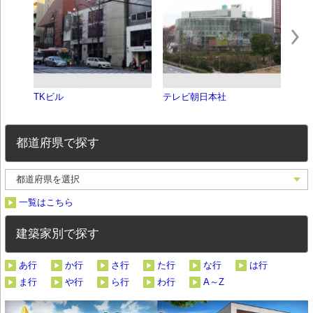
TKビル
テレビ朝日本社
分と
都道府県で探す
一覧はこちら
建築家別で探す
あ行
か行
さ行
た行
な行
は行
ま行
や行
ら行
わ行
A～Z