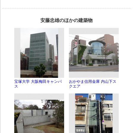
安藤忠雄のほかの建築物
宝塚大学 大阪梅田キャンパ
おかやま信用金庫 内山下ス
ス
クエア