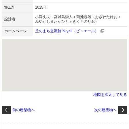
施工年
2015年
小澤丈夫＋宮城島崇人＋菊池規雄（おざわたけお＋
設計者
みやがしまたかひと＋きくちのりお）
ホームページ
丘のまち交流館 bi.yell（ビ・エール）
地図を拡大して見る
前の建築物へ
次の建築物へ