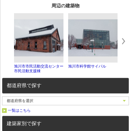
周辺の建築物
旭川市市民活動交流センター
旭川市科学館サイパル
旭川
市民活動支援棟
都道府県で探す
一覧はこちら
建築家別で探す