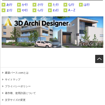
あ行
か行
さ行
た行
な行
は行
ま行
や行
ら行
わ行
A～Z
建築パース.comとは
サイトマップ
プライバシーポリシー
著作権、使用許諾について
文字サイズの変更