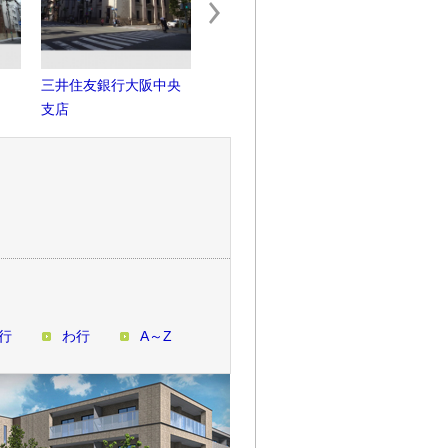
三井住友銀行大阪中央
生駒ビルヂング
小川香料
支店
支店
行
わ行
A～Z