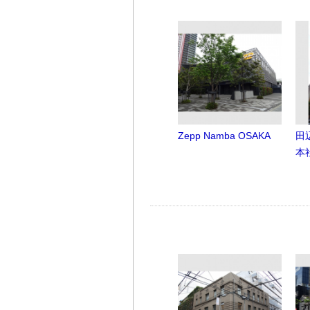
Zepp Namba OSAKA
田
本