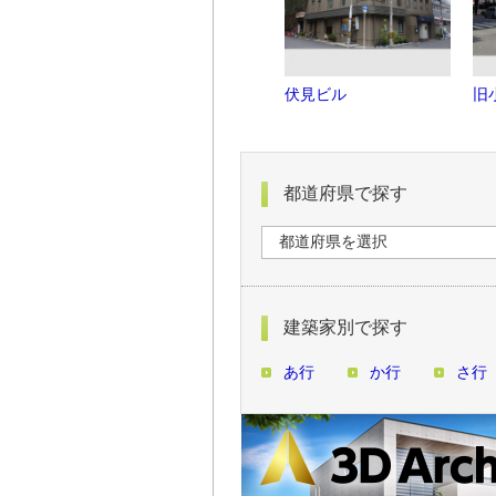
伏見ビル
旧
都道府県で探す
建築家別で探す
あ行
か行
さ行