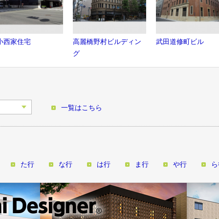
小西家住宅
高麗橋野村ビルディン
武田道修町ビル
グ
一覧はこちら
た行
な行
は行
ま行
や行
ら