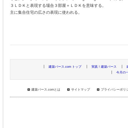
３ＬＤＫと表現する場合３部屋＋ＬＤＫを意味する。
主に集合住宅の広さの表現に使われる。
建築パース.com トップ
実践！建築パース
今月の
建築パース.comとは
サイトマップ
プライバシーポリ