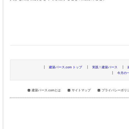
建築パース.com トップ
実践！建築パース
今月の
建築パース.comとは
サイトマップ
プライバシーポリ