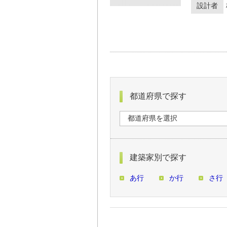
設計者
都道府県で探す
建築家別で探す
あ行
か行
さ行