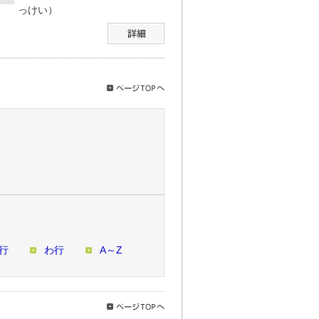
っけい）
行
わ行
A～Z