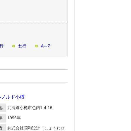
行
わ行
A～Z
ルノルド小樽
地
北海道小樽市色内1-4-16
年
1996年
者
株式会社昭和設計（しょうわせ