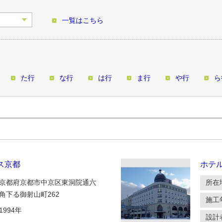
一覧はこちら
た行
な行
は行
ま行
や行
ら
ス京都
ホテ
京都府京都市中京区東洞院通六
所在
角下る御射山町262
施工
1994年
設計